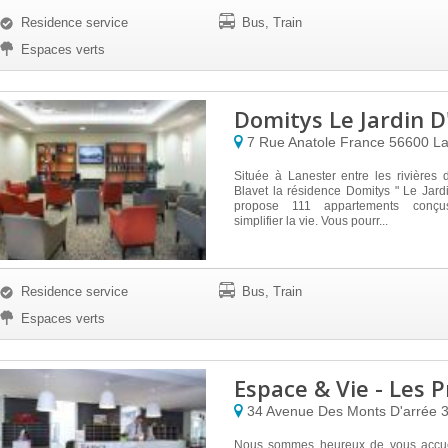
Residence service
Bus, Train
Espaces verts
Domitys Le Jardin D
7 Rue Anatole France
56600
La
Située à Lanester entre les rivières 
Blavet la résidence Domitys " Le Jard
propose 111 appartements conç
simplifier la vie. Vous pourr...
Residence service
Bus, Train
Espaces verts
Espace & Vie - Les 
34 Avenue Des Monts D'arrée
Nous sommes heureux de vous accuei