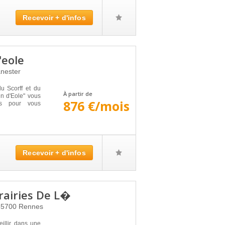
Recevoir + d'infos
'eole
nester
du Scorff et du
À partir de
in d'Eole" vous
876 €/mois
us pour vous
Recevoir + d'infos
Prairies De L�
35700
Rennes
llir dans une