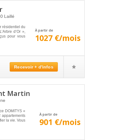
r
90
Laillé
r résidentiel du
À partir de
L’Arbre d’Or »,
1027 €/mois
çus pour vous
Recevoir + d'infos
nt Martin
rne
ence DOMITYS «
À partir de
92 appartements
901 €/mois
ier la vie. Vous