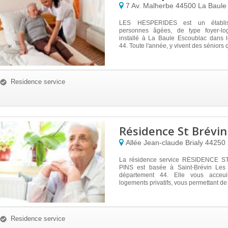
7 Av. Malherbe
44500
La Baule
LES HESPERIDES est un établis
personnes âgées, de type foyer-log
installé à La Baule Escoublac dans 
44. Toute l'année, y vivent des séniors q
Residence service
Résidence St Brévin
Allée Jean-claude Brialy
44250
La résidence service RÉSIDENCE 
PINS est basée à Saint-Brévin Les 
département 44. Elle vous acceu
logements privatifs, vous permettant de r
Residence service