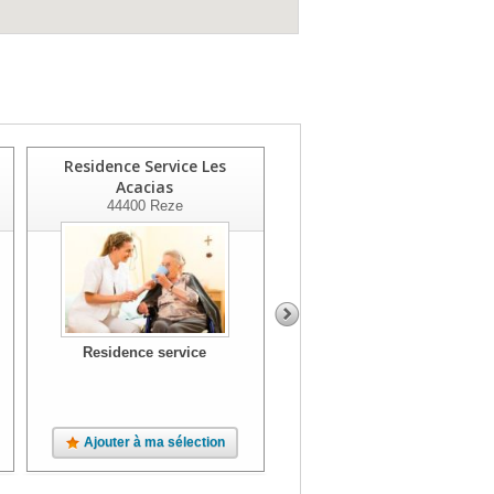
Residence Service Les
Les Villages D'or - Saint-
Acacias
naza
44400
Reze
44000
Saint-Nazaire
Residence service
Residence service
Ajouter à ma sélection
Ajouter à ma sélection