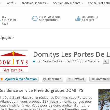
Santé
Droits et Finances
Soutien aux aidants
Conseils et actu
LES
DES MISES À JOUR
LES CONSEILS
SENIORS DE
QUOTIDIENNES
D'EXPERTS
A À Z
>
dipages
Domitys Les Portes De L
67 Route De Guindreff
44600
St Nazaire
Ajouter à ma sélection
Imprimer
Envoyer
Commenta
Residence service Privé
du groupe DOMITYS
Située à Saint-Nazaire, la résidence Domitys «Les Portes de
l'Atlantique », vous propose 127 appartements, conçus pour
vous simplifier la vie. Vous pourrez donc profiter d'un panel
d'activités et de services Domitys : espace Bien-être avec