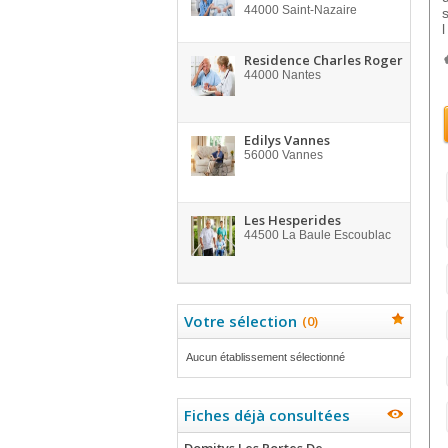
44000
Saint-Nazaire
l
Residence Charles Roger
44000
Nantes
Edilys Vannes
56000
Vannes
Les Hesperides
44500
La Baule Escoublac
Votre sélection
(
0
)
Aucun établissement sélectionné
Fiches déjà consultées