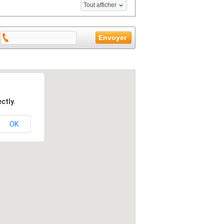
Tout afficher
ctly.
OK