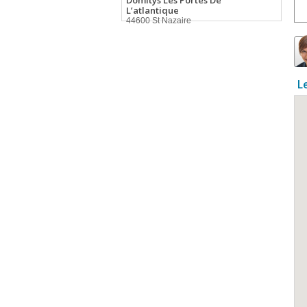
Domitys Les Portes De
L’atlantique
44600 St Nazaire
L