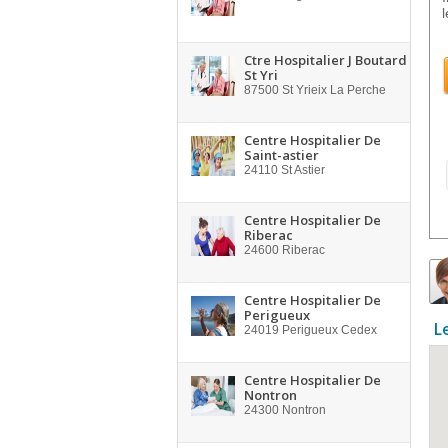
l
Ctre Hospitalier J Boutard
St Yri
87500
St Yrieix La Perche
Centre Hospitalier De
Saint-astier
24110
St Astier
Centre Hospitalier De
Riberac
24600
Riberac
Centre Hospitalier De
Perigueux
L
24019
Perigueux Cedex
Centre Hospitalier De
Nontron
24300
Nontron