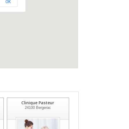
OK
Clinique Pasteur
Centre Hospitalier De
24100
Bergerac
Saint-astier
24110
St Astier