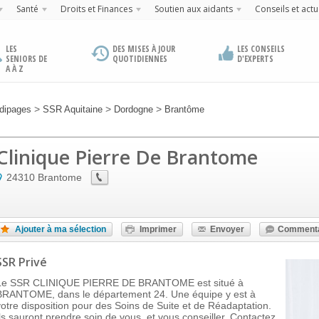
Santé
Droits et Finances
Soutien aux aidants
Conseils et actu
LES
DES MISES À JOUR
LES CONSEILS
SENIORS DE
QUOTIDIENNES
D'EXPERTS
A À Z
>
>
>
dipages
SSR Aquitaine
Dordogne
Brantôme
Clinique Pierre De Brantome
24310
Brantome
Ajouter à ma sélection
Imprimer
Envoyer
Commenta
SSR Privé
Le SSR CLINIQUE PIERRE DE BRANTOME est situé à
BRANTOME, dans le département 24. Une équipe y est à
votre disposition pour des Soins de Suite et de Réadaptation.
Ils sauront prendre soin de vous, et vous conseiller. Contactez