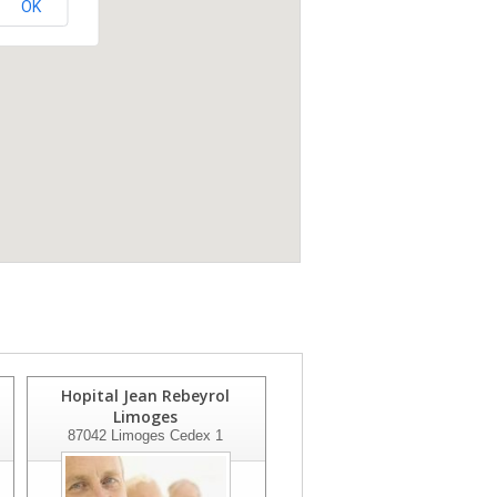
OK
Hopital Jean Rebeyrol
Ctre Hospital Moyen
Limoges
Sejour St Junie
87042
Limoges Cedex 1
87200
St Junien