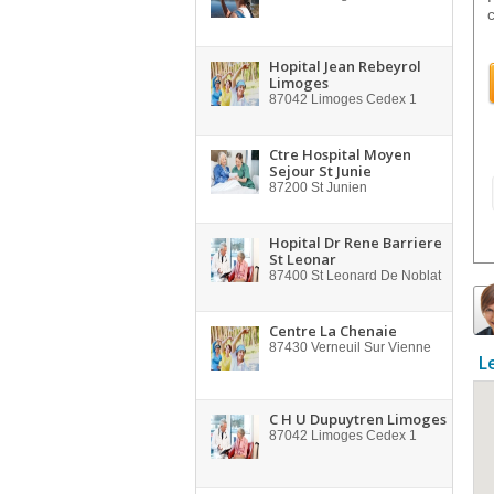
Hopital Jean Rebeyrol
Limoges
87042
Limoges Cedex 1
Ctre Hospital Moyen
Sejour St Junie
87200
St Junien
Hopital Dr Rene Barriere
St Leonar
87400
St Leonard De Noblat
Centre La Chenaie
87430
Verneuil Sur Vienne
L
C H U Dupuytren Limoges
87042
Limoges Cedex 1