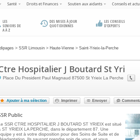
Santé
Droits et Finances
Soutien aux aidants
Conseils et actu
LES
DES MISES À JOUR
LES CONSEILS
SENIORS DE
QUOTIDIENNES
D'EXPERTS
A À Z
>
>
>
dipages
SSR Limousin
Haute-Vienne
Saint-Yrieix-la-Perche
Ctre Hospitalier J Boutard St Yri
Place Du President Paul Magnaud
87500
St Yrieix La Perche
Ajouter à ma sélection
Imprimer
Envoyer
Commenta
SSR Public
Le SSR CTRE HOSPITALIER J BOUTARD ST YRIEIX est situé
à ST YRIEIX LA PERCHE, dans le département 87. Une
équipe y est à votre disposition pour des Soins de Suite et de
Réadaptation. Ils sauront prendre soin de vous, et vous