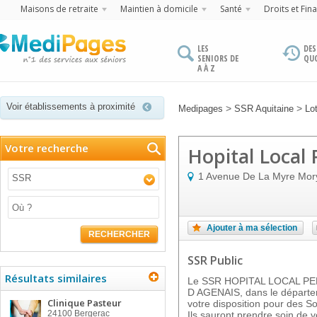
Maisons de retraite
Maintien à domicile
Santé
Droits et Fin
LES
DES
SENIORS DE
QU
A À Z
Voir établissements à proximité
>
>
Medipages
SSR Aquitaine
Lo
Votre recherche
Hopital Local
1 Avenue De La Myre Mor
SSR
Ajouter à ma sélection
RECHERCHER
SSR Public
Résultats similaires
Le SSR HOPITAL LOCAL PEN
D AGENAIS, dans le départe
Clinique Pasteur
votre disposition pour des S
24100
Bergerac
Ils sauront prendre soin de v