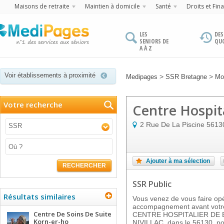
Maisons de retraite
Maintien à domicile
Santé
Droits et Fin
LES
DES
SENIORS DE
QU
A À Z
Voir établissements à proximité
>
>
Medipages
SSR Bretagne
Mo
Votre recherche
Centre Hospita
2 Rue De La Piscine
5613
SSR
Ajouter à ma sélection
RECHERCHER
SSR Public
Résultats similaires
Vous venez de vous faire op
accompagnement avant votre
Centre De Soins De Suite
CENTRE HOSPITALIER DE BA
Korn-er-ho
NIVILLAC, dans le 56130, po