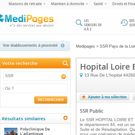
Maisons de retraite
Maintien à domicile
Santé
Droits et Fin
LES
DES
SENIORS DE
QU
A À Z
Voir établissements à proximité
>
Medipages
SSR Pays de la Loi
Votre recherche
Hopital Loire E
13 Rue De L'hopital
4426
SSR
Ajouter à ma sélection
RECHERCHER
SSR Public
Résultats similaires
Le SSR HOPITAL LOIRE ET 
le département 44, est un se
Polyclinique De
Suite et de Réadaptation. Que
L'atlantique
pour une opération de médec