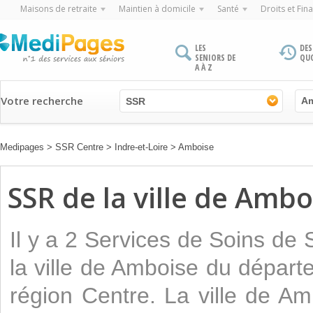
Maisons de retraite
Maintien à domicile
Santé
Droits et Fin
LES
DES
SENIORS DE
QU
A À Z
Votre recherche
SSR
Medipages
>
SSR Centre
>
Indre-et-Loire
>
Amboise
SSR de la ville de Ambo
Il y a 2 Services de Soins de
la ville de Amboise du départ
région Centre. La ville de A