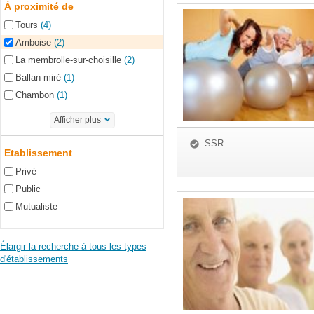
À proximité de
Tours
(4)
Amboise
(2)
La membrolle-sur-choisille
(2)
Ballan-miré
(1)
Chambon
(1)
Afficher plus
SSR
Etablissement
Privé
Public
Mutualiste
Élargir la recherche à tous les types
d'établissements