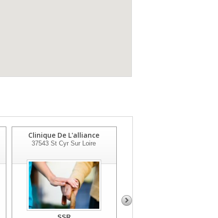
Clinique De L'alliance
Pôle Santé Léonard De
37543
St Cyr Sur Loire
Vinci
37175
Chambray Les Tours
SSR
SSR