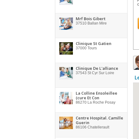
c
Mrf Bois Gibert
37510
Ballan Mire
Clinique St Gatien
37000
Tours
Clinique De L'alliance
37543
St Cyr Sur Loire
L
La Colline Ensoleillee
(cure Et Con
86270
La Roche Posay
Centre Hospital. Camille
Guerin
86106
Chatellerault