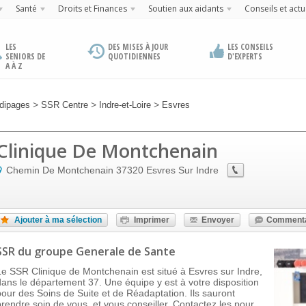
Santé
Droits et Finances
Soutien aux aidants
Conseils et actu
LES
DES MISES À JOUR
LES CONSEILS
SENIORS DE
QUOTIDIENNES
D'EXPERTS
A À Z
>
>
>
dipages
SSR Centre
Indre-et-Loire
Esvres
Clinique De Montchenain
Chemin De Montchenain
37320
Esvres Sur Indre
Ajouter à ma sélection
Imprimer
Envoyer
Commenta
SSR
du groupe Generale de Sante
Le SSR Clinique de Montchenain est situé à Esvres sur Indre,
dans le département 37. Une équipe y est à votre disposition
pour des Soins de Suite et de Réadaptation. Ils sauront
prendre soin de vous, et vous conseiller. Contactez les pour