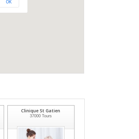
OK
Clinique St Gatien
Clinique De L'alliance
37000
Tours
37543
St Cyr Sur Loire