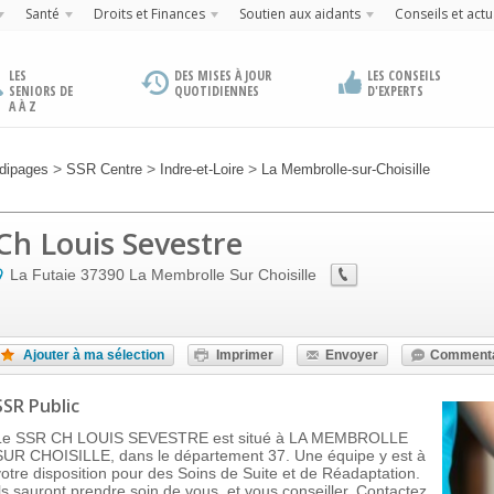
Santé
Droits et Finances
Soutien aux aidants
Conseils et actu
LES
DES MISES À JOUR
LES CONSEILS
SENIORS DE
QUOTIDIENNES
D'EXPERTS
A À Z
>
>
>
dipages
SSR Centre
Indre-et-Loire
La Membrolle-sur-Choisille
Ch Louis Sevestre
La Futaie
37390
La Membrolle Sur Choisille
Ajouter à ma sélection
Imprimer
Envoyer
Commenta
SSR Public
Le SSR CH LOUIS SEVESTRE est situé à LA MEMBROLLE
SUR CHOISILLE, dans le département 37. Une équipe y est à
votre disposition pour des Soins de Suite et de Réadaptation.
Ils sauront prendre soin de vous, et vous conseiller. Contactez