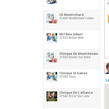
l
Ch Montrichard
41406
Montrichard Cedex
Mrf Bois Gibert
37510
Ballan Mire
Clinique De Montchenain
37320
Esvres Sur Indre
Clinique St Gatien
37000
Tours
L
Clinique De L'alliance
37543
St Cyr Sur Loire