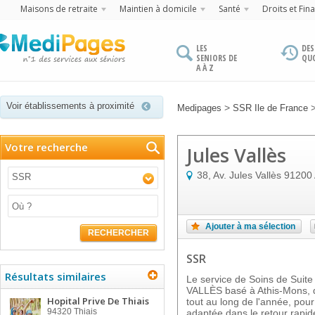
Maisons de retraite
Maintien à domicile
Santé
Droits et Fin
LES
DES
SENIORS DE
QU
A À Z
Voir établissements à proximité
>
Medipages
SSR Ile de France
Votre recherche
Jules Vallès
38, Av. Jules Vallès
91200
SSR
Ajouter à ma sélection
RECHERCHER
SSR
Résultats similaires
Le service de Soins de Suit
VALLÈS basé à Athis-Mons, d
Hopital Prive De Thiais
tout au long de l'année, pour
94320
Thiais
adaptée dans le retour rapide