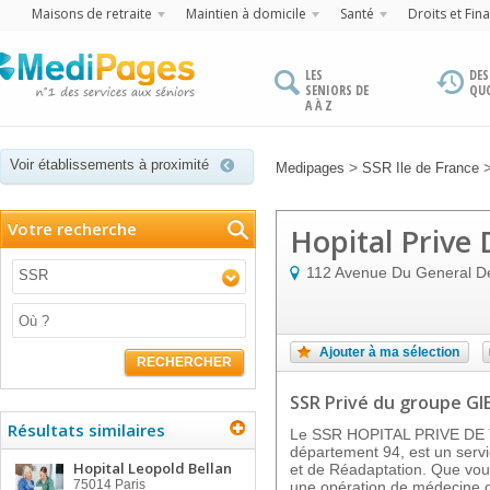
Maisons de retraite
Maintien à domicile
Santé
Droits et Fin
LES
DES
SENIORS DE
QU
A À Z
Voir établissements à proximité
>
Medipages
SSR Ile de France
Votre recherche
Hopital Prive 
112 Avenue Du General D
SSR
Ajouter à ma sélection
RECHERCHER
SSR Privé
du groupe GI
Résultats similaires
Le SSR HOPITAL PRIVE DE TH
département 94, est un serv
Hopital Leopold Bellan
et de Réadaptation. Que vous
75014
Paris
une opération de médecine o