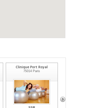
Clinique Port Royal
Hopital Leopold Bellan
75014
Paris
75014
Paris
SSR
SSR