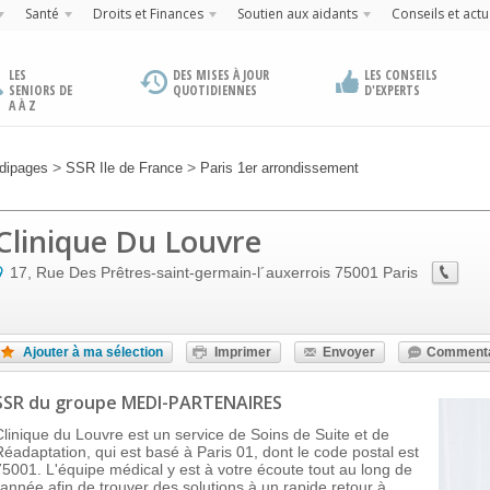
Santé
Droits et Finances
Soutien aux aidants
Conseils et actu
LES
DES MISES À JOUR
LES CONSEILS
SENIORS DE
QUOTIDIENNES
D'EXPERTS
A À Z
>
>
dipages
SSR Ile de France
Paris 1er arrondissement
Clinique Du Louvre
17, Rue Des Prêtres-saint-germain-l´auxerrois
75001
Paris
Ajouter à ma sélection
Imprimer
Envoyer
Commenta
SSR
du groupe MEDI-PARTENAIRES
Clinique du Louvre est un service de Soins de Suite et de
Réadaptation, qui est basé à Paris 01, dont le code postal est
75001. L'équipe médical y est à votre écoute tout au long de
l'année afin de trouver des solutions à un rapide retour à