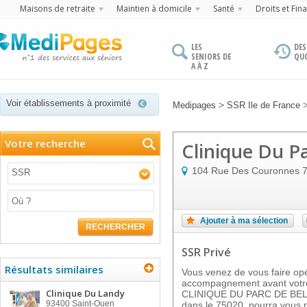
Maisons de retraite
Maintien à domicile
Santé
Droits et Fin
LES
DES
SENIORS DE
QU
A À Z
Voir établissements à proximité
>
Medipages
SSR Ile de France
Votre recherche
Clinique Du Pa
104 Rue Des Couronnes
SSR
Ajouter à ma sélection
RECHERCHER
SSR Privé
Résultats similaires
Vous venez de vous faire op
accompagnement avant votre
Clinique Du Landy
CLINIQUE DU PARC DE BELLEV
93400
Saint-Ouen
dans le 75020, pourra vous p