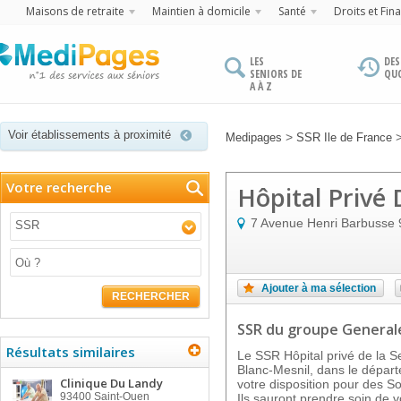
Maisons de retraite
Maintien à domicile
Santé
Droits et Fin
LES
DES
SENIORS DE
QU
A À Z
Voir établissements à proximité
>
Medipages
SSR Ile de France
Votre recherche
Hôpital Privé 
7 Avenue Henri Barbusse
SSR
Ajouter à ma sélection
RECHERCHER
SSR
du groupe General
Résultats similaires
Le SSR Hôpital privé de la Se
Blanc-Mesnil, dans le dépar
Clinique Du Landy
votre disposition pour des S
93400
Saint-Ouen
Ils sauront prendre soin de v