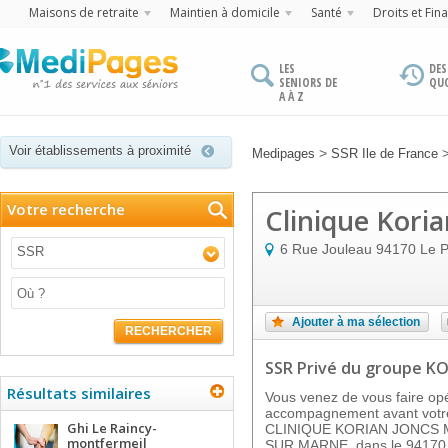
Maisons de retraite
Maintien à domicile
Santé
Droits et Fin
LES
DES
SENIORS DE
QU
A À Z
Voir établissements à proximité
>
Medipages
SSR Ile de France
Votre recherche
Clinique Kori
6 Rue Jouleau
94170
Le 
SSR
Ajouter à ma sélection
RECHERCHER
SSR Privé
du groupe K
Résultats similaires
Vous venez de vous faire op
accompagnement avant votre
Ghi Le Raincy-
CLINIQUE KORIAN JONCS MA
montfermeil
SUR MARNE, dans le 94170, 