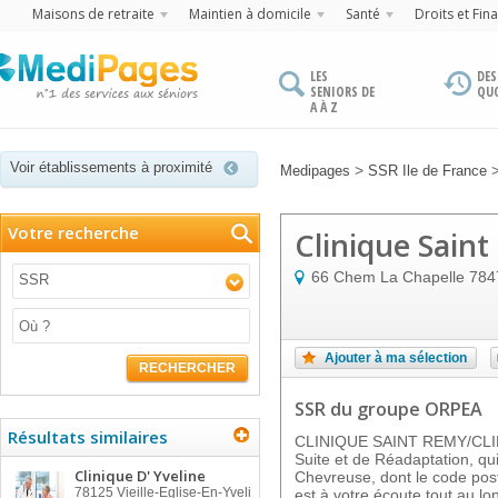
Maisons de retraite
Maintien à domicile
Santé
Droits et Fin
LES
DES
SENIORS DE
QU
A À Z
Voir établissements à proximité
>
Medipages
SSR Ile de France
Votre recherche
Clinique Saint
66 Chem La Chapelle
784
SSR
Ajouter à ma sélection
RECHERCHER
SSR
du groupe ORPEA
Résultats similaires
CLINIQUE SAINT REMY/CLINE
Suite et de Réadaptation, qu
Clinique D' Yveline
Chevreuse, dont le code post
78125
Vieille-Eglise-En-Yveli
est à votre écoute tout au lo