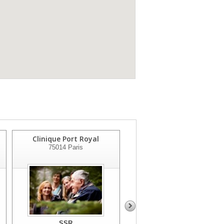
Clinique Port Royal
Hopital Leopold Bellan
75014
Paris
75014
Paris
SSR
SSR