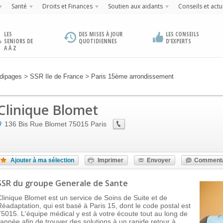
Santé
Droits et Finances
Soutien aux aidants
Conseils et actu
LES
DES MISES À JOUR
LES CONSEILS
SENIORS DE
QUOTIDIENNES
D'EXPERTS
A À Z
>
>
dipages
SSR Ile de France
Paris 15ème arrondissement
Clinique Blomet
136 Bis Rue Blomet
75015
Paris
Ajouter à ma sélection
Imprimer
Envoyer
Commenta
SSR
du groupe Generale de Sante
Clinique Blomet est un service de Soins de Suite et de
Réadaptation, qui est basé à Paris 15, dont le code postal est
75015. L'équipe médical y est à votre écoute tout au long de
l'année afin de trouver des solutions à un rapide retour à