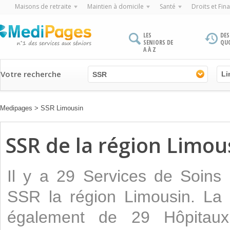
Maisons de retraite
Maintien à domicile
Santé
Droits et Fin
LES
DES
SENIORS DE
QU
A À Z
Votre recherche
SSR
Medipages
>
SSR Limousin
SSR de la région Limou
Il y a 29 Services de Soins
SSR la région Limousin. La 
également de 29 Hôpitaux.