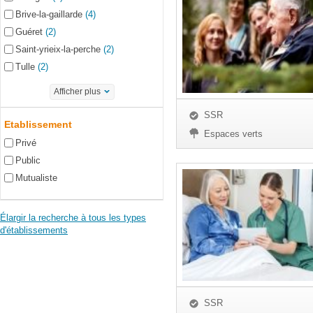
Brive-la-gaillarde
(4)
Guéret
(2)
Saint-yrieix-la-perche
(2)
Tulle
(2)
Afficher plus
SSR
Etablissement
Espaces verts
Privé
Public
Mutualiste
Élargir la recherche à tous les types
d'établissements
SSR