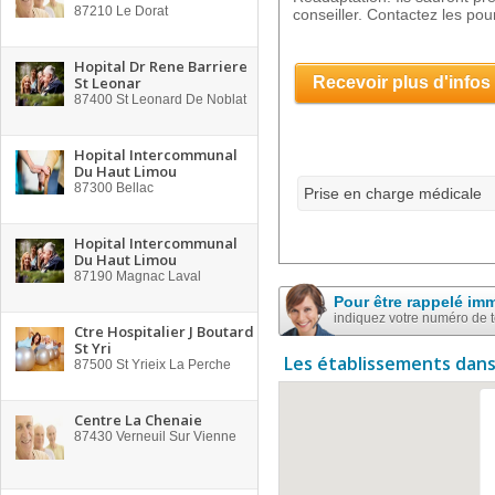
87210
Le Dorat
conseiller. Contactez les pour
Hopital Dr Rene Barriere
St Leonar
Recevoir plus d'infos
87400
St Leonard De Noblat
Hopital Intercommunal
Du Haut Limou
87300
Bellac
Prise en charge médicale
Hopital Intercommunal
Du Haut Limou
87190
Magnac Laval
Pour être rappelé im
indiquez votre numéro de 
Ctre Hospitalier J Boutard
St Yri
Les établissements dans
87500
St Yrieix La Perche
Centre La Chenaie
87430
Verneuil Sur Vienne