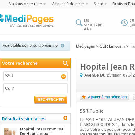
Maisons de retraite
Maintien à domicile
Santé
Droits et Fin
LES
DES
SENIORS DE
QU
A À Z
Voir établissements à proximité
>
>
Medipages
SSR Limousin
Ha
Votre recherche
Hopital Jean 
Avenue Du Buisson
87042
SSR
Ajouter à ma sélection
RECHERCHER
SSR Public
Résultats similaires
Le SSR HOPITAL JEAN REBE
LIMOGES CEDEX 1, dans le 
Hopital Intercommunal
est à votre disposition pour 
Du Haut Limou
Réadaptation. Ils sauront pr