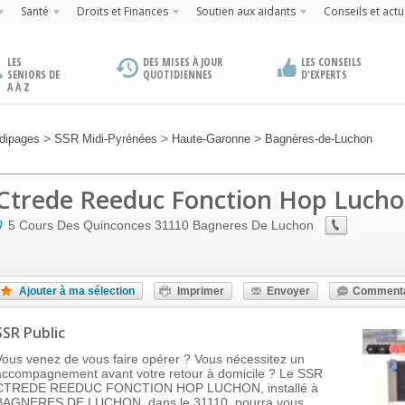
Santé
Droits et Finances
Soutien aux aidants
Conseils et actu
LES
DES MISES À JOUR
LES CONSEILS
SENIORS DE
QUOTIDIENNES
D'EXPERTS
A À Z
>
>
>
dipages
SSR Midi-Pyrénées
Haute-Garonne
Bagnères-de-Luchon
Ctrede Reeduc Fonction Hop Luch
5 Cours Des Quinconces
31110
Bagneres De Luchon
Ajouter à ma sélection
Imprimer
Envoyer
Commenta
SSR Public
Vous venez de vous faire opérer ? Vous nécessitez un
accompagnement avant votre retour à domicile ? Le SSR
CTREDE REEDUC FONCTION HOP LUCHON, installé à
BAGNERES DE LUCHON, dans le 31110, pourra vous