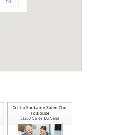
OK
Crf La Fontaine Salee Chu
Centre Hospitalier
Toulouse
Comminges Pyrene
31260
Salies Du Salat
31806
St Gaudens Cedex