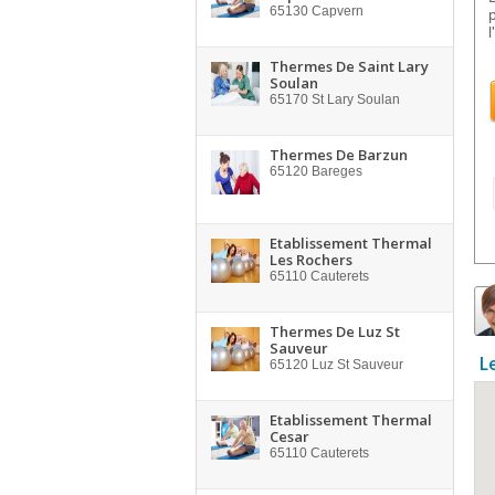
65130
Capvern
Thermes De Saint Lary
Soulan
65170
St Lary Soulan
Thermes De Barzun
65120
Bareges
Etablissement Thermal
Les Rochers
65110
Cauterets
Thermes De Luz St
Sauveur
L
65120
Luz St Sauveur
Etablissement Thermal
Cesar
65110
Cauterets