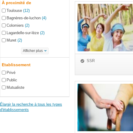
À proximité de
Toulouse
(12)
Bagnères-de-luchon
(4)
Colomiers
(2)
Lagardelle-sur-lèze
(2)
Muret
(2)
Afficher plus
SSR
Etablissement
Privé
Public
Mutualiste
Élargir la recherche à tous les types
d'établissements