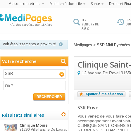
Maisons de retraite
Maintien à domicile
Santé
Droits et Fin
LES
DES
SENIORS DE
QU
A À Z
Voir établissements à proximité
>
Medipages
SSR Midi-Pyrénées
Votre recherche
Clinique Sain
12 Avenue De Revel
3165
SSR
Ajouter à ma sélection
RECHERCHER
SSR Privé
Résultats similaires
Vous venez de vous faire op
accompagnement avant votre
Clinique Monie
CLINIQUE SAINT-ORENS ST 
31290
Villefranche De Laurag
ST ORENS DE GAMEVILLE, d