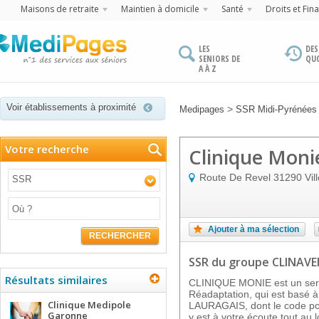
Maisons de retraite
Maintien à domicile
Santé
Droits et Fin
LES
DES
SENIORS DE
QU
A À Z
Voir établissements à proximité
>
Medipages
SSR Midi-Pyrénées
Votre recherche
Clinique Moni
Route De Revel
31290
Vil
SSR
Ajouter à ma sélection
RECHERCHER
SSR
du groupe CLINAVE
Résultats similaires
CLINIQUE MONIE est un servi
Réadaptation, qui est bas
Clinique Medipole
LAURAGAIS, dont le code pos
Garonne
y est à votre écoute tout au 