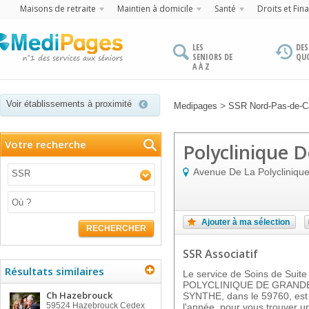
Maisons de retraite
Maintien à domicile
Santé
Droits et Fin
LES
DES
SENIORS DE
QU
A À Z
Voir établissements à proximité
>
Medipages
SSR Nord-Pas-de-Ca
Votre recherche
Polyclinique 
Avenue De La Polycliniqu
SSR
Ajouter à ma sélection
RECHERCHER
SSR Associatif
Résultats similaires
Le service de Soins de Suite
POLYCLINIQUE DE GRAND
Ch Hazebrouck
SYNTHE, dans le 59760, est 
59524
Hazebrouck Cedex
l'année, pour vous trouver u