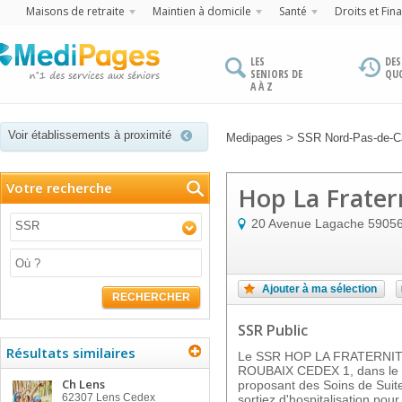
Maisons de retraite
Maintien à domicile
Santé
Droits et Fin
LES
DES
SENIORS DE
QU
A À Z
Voir établissements à proximité
>
Medipages
SSR Nord-Pas-de-Ca
Votre recherche
Hop La Frater
20 Avenue Lagache
5905
SSR
Ajouter à ma sélection
RECHERCHER
SSR Public
Résultats similaires
Le SSR HOP LA FRATERNIT
ROUBAIX CEDEX 1, dans le d
Ch Lens
proposant des Soins de Suit
62307
Lens Cedex
sortiez d'hospitalisation po