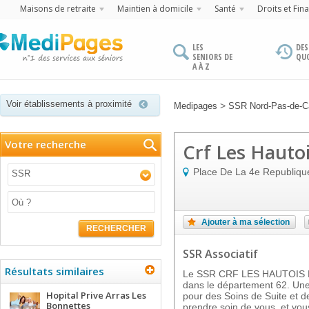
Maisons de retraite
Maintien à domicile
Santé
Droits et Fin
LES
DES
SENIORS DE
QU
A À Z
Voir établissements à proximité
>
Medipages
SSR Nord-Pas-de-Ca
Votre recherche
Crf Les Hautoi
Place De La 4e Republiqu
SSR
Ajouter à ma sélection
RECHERCHER
SSR Associatif
Résultats similaires
Le SSR CRF LES HAUTOIS D'
dans le département 62. Une 
Hopital Prive Arras Les
pour des Soins de Suite et d
Bonnettes
prendre soin de vous, et vous