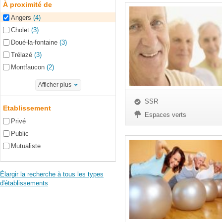
À proximité de
Angers
(4)
Cholet
(3)
Doué-la-fontaine
(3)
Trélazé
(3)
Montfaucon
(2)
Afficher plus
SSR
Etablissement
Espaces verts
Privé
Public
Mutualiste
Élargir la recherche à tous les types
d'établissements