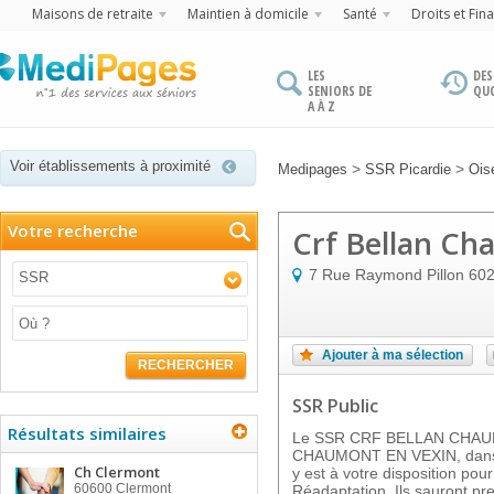
Maisons de retraite
Maintien à domicile
Santé
Droits et Fin
LES
DES
SENIORS DE
QU
A À Z
Voir établissements à proximité
>
>
Medipages
SSR Picardie
Ois
Votre recherche
Crf Bellan Ch
7 Rue Raymond Pillon
60
SSR
Ajouter à ma sélection
RECHERCHER
SSR Public
Résultats similaires
Le SSR CRF BELLAN CHAUM
CHAUMONT EN VEXIN, dans 
Ch Clermont
y est à votre disposition pou
60600
Clermont
Réadaptation. Ils sauront pr