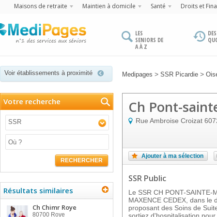
Maisons de retraite
Maintien à domicile
Santé
Droits et Fin
LES
DES
SENIORS DE
QU
A À Z
Voir établissements à proximité
>
>
Medipages
SSR Picardie
Ois
Votre recherche
Ch Pont-sain
Rue Ambroise Croizat
607
SSR
Ajouter à ma sélection
RECHERCHER
SSR Public
Résultats similaires
Le SSR CH PONT-SAINTE-
MAXENCE CEDEX, dans le dé
Ch Chimr Roye
proposant des Soins de Suit
80700
Roye
sortiez d'hospitalisation po