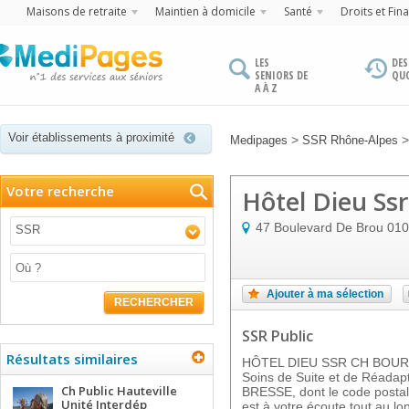
Maisons de retraite
Maintien à domicile
Santé
Droits et Fin
LES
DES
SENIORS DE
QU
A À Z
Voir établissements à proximité
>
Medipages
SSR Rhône-Alpes
Votre recherche
Hôtel Dieu Ss
47 Boulevard De Brou
010
SSR
Ajouter à ma sélection
RECHERCHER
SSR Public
Résultats similaires
HÔTEL DIEU SSR CH BOURG 
Soins de Suite et de Réadap
Ch Public Hauteville
BRESSE, dont le code postal
Unité Interdép
est à votre écoute tout au lo