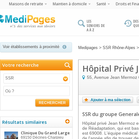
Maisons de retraite
Maintien à domicile
Santé
Droits et Fin
LES
DES
SENIORS DE
QU
A À Z
Voir établissements à proximité
>
Medipages
SSR Rhône-Alpes
Votre recherche
Hôpital Privé
55, Avenue Jean Mermoz
SSR
Ajouter à ma sélection
RECHERCHER
SSR
du groupe General
Résultats similaires
Hôpital privé Jean Mermoz es
de Réadaptation, qui est bas
Clinique Du Grand Large
est 69008. L'équipe médical 
69150
Décines-Charpieu
de l'année afin de trouver de