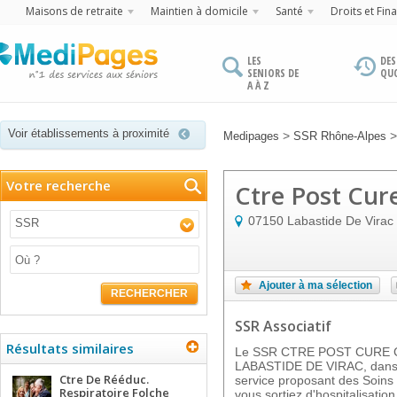
Maisons de retraite
Maintien à domicile
Santé
Droits et Fin
LES
DES
SENIORS DE
QU
A À Z
Voir établissements à proximité
>
Medipages
SSR Rhône-Alpes
Votre recherche
Ctre Post Cure
07150
Labastide De Virac
SSR
Ajouter à ma sélection
RECHERCHER
SSR Associatif
Résultats similaires
Le SSR CTRE POST CURE C
LABASTIDE DE VIRAC, dans l
Ctre De Rééduc.
service proposant des Soins
Respiratoire Folche
vous sortiez d'hospitalisati