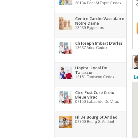
30134
Pont St Esprit Cedex
Centre Cardio Vasculaire
Notre Dame
13430
Eyguieres
Ch Joseph Imbert D'arles
13637
Arles Cedex
Hopital Local De
Tarascon
L
13151
Tarascon Cedex
Ctre Post Cure Croix
Bleue Virac
07150
Labastide De Virac
Hl De Bourg St Andeol
07700
Bourg St Andeol