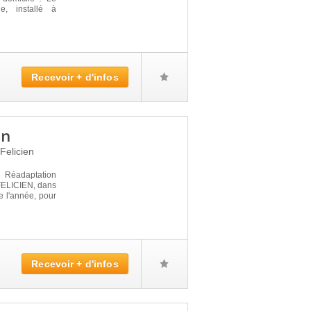
, installé à
Recevoir + d'infos
en
 Felicien
 Réadaptation
ELICIEN, dans
e l'année, pour
Recevoir + d'infos