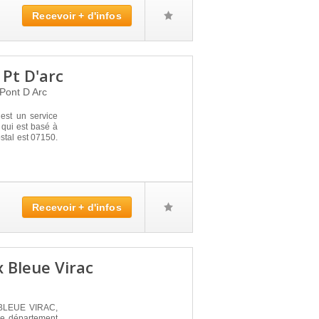
Recevoir + d'infos
 Pt D'arc
 Pont D Arc
st un service
 qui est basé à
tal est 07150.
Recevoir + d'infos
x Bleue Virac
LEUE VIRAC,
e département