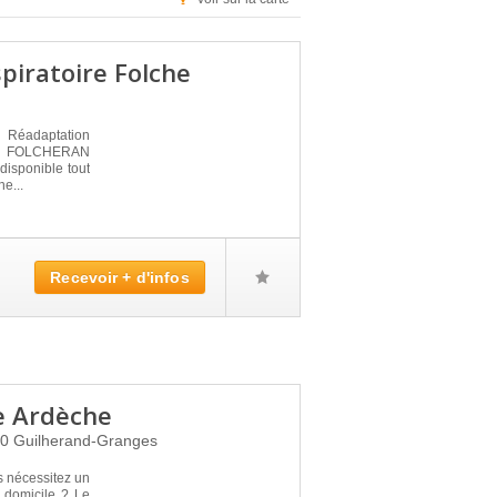
piratoire Folche
 Réadaptation
E FOLCHERAN
disponible tout
e...
Recevoir + d'infos
e Ardèche
00
Guilherand-Granges
s nécessitez un
 domicile ? Le