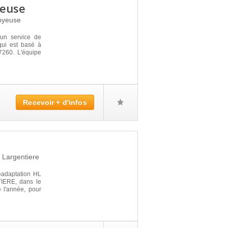
yeuse
oyeuse
n service de
qui est basé à
7260. L'équipe
Recevoir + d'infos
0
Largentiere
éadaptation HL
ERE, dans le
e l'année, pour