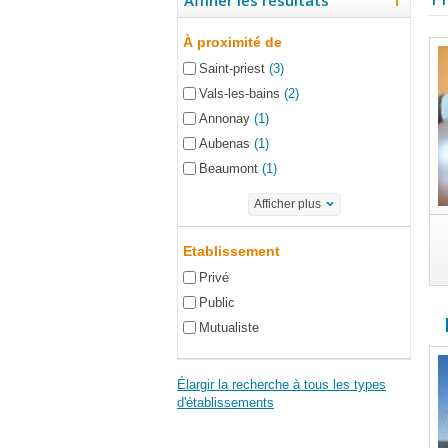
Affiner les résultats
À proximité de
Saint-priest
(3)
Vals-les-bains
(2)
Annonay
(1)
Aubenas
(1)
Beaumont
(1)
Afficher plus
Etablissement
Privé
Public
Mutualiste
Élargir la recherche à tous les types
d'établissements