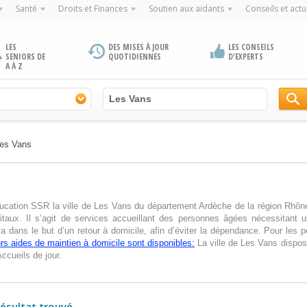
Santé
Droits et Finances
Soutien aux aidants
Conseils et actu
LES
DES MISES À JOUR
LES CONSEILS
SENIORS DE
QUOTIDIENNES
D'EXPERTS
A À Z
es Vans
ducation SSR la ville de Les Vans du département Ardèche de la région Rhône
ux. Il s’agit de services accueillant des personnes âgées nécessitant u
ela dans le but d’un retour à domicile, afin d’éviter la dépendance. Pour les
urs aides de maintien à domicile sont disponibles:
La ville de Les Vans dispos
ccueils de jour.
résultat trouvé