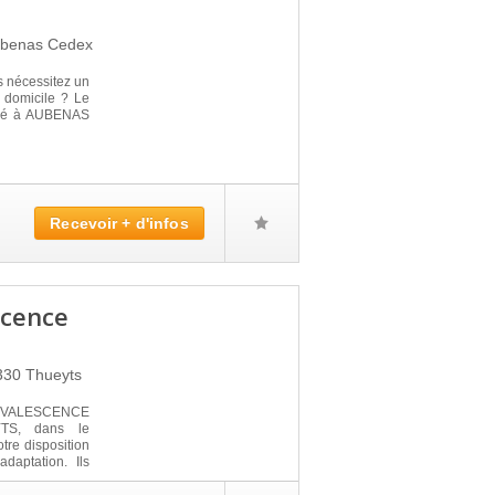
benas Cedex
s nécessitez un
 domicile ? Le
lé à AUBENAS
Recevoir + d'infos
scence
330
Thueyts
ALESCENCE
TS, dans le
tre disposition
aptation. Ils