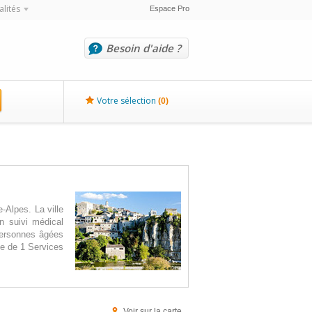
alités
Espace Pro
Besoin d'aide ?
Votre sélection
(
0
)
-Alpes. La ville
n suivi médical
 personnes âgées
e de 1 Services
Voir sur la carte