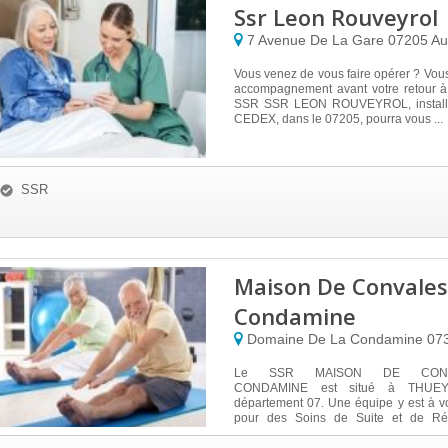
Ssr Leon Rouveyrol
7 Avenue De La Gare
07205
Au
Vous venez de vous faire opérer ? Vou
accompagnement avant votre retour à
SSR SSR LEON ROUVEYROL, instal
CEDEX, dans le 07205, pourra vous ...
SSR
Maison De Convale
Condamine
Domaine De La Condamine
07
Le SSR MAISON DE CONV
CONDAMINE est situé à THUEY
département 07. Une équipe y est à vo
pour des Soins de Suite et de Réad
sauront p...