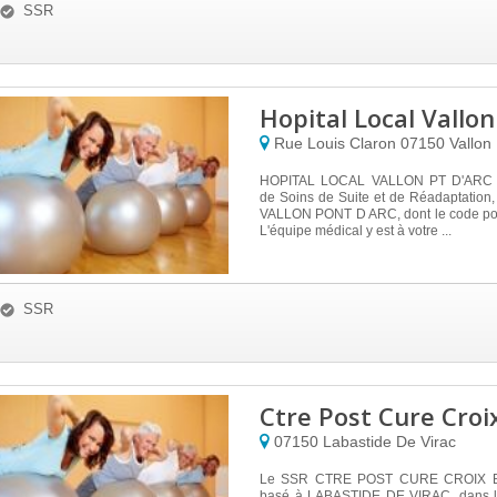
SSR
Hopital Local Vallon
Rue Louis Claron
07150
Vallon
HOPITAL LOCAL VALLON PT D'ARC e
de Soins de Suite et de Réadaptation,
VALLON PONT D ARC, dont le code pos
L'équipe médical y est à votre ...
SSR
Ctre Post Cure Croi
07150
Labastide De Virac
Le SSR CTRE POST CURE CROIX B
basé à LABASTIDE DE VIRAC, dans l