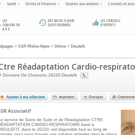
Santé
Droits et Finances
Soutien aux aidants
Conseils et actu
LES
DES MISES À JOUR
LES CONSEILS
SENIORS DE
QUOTIDIENNES
D'EXPERTS
A À Z
>
>
>
dipages
SSR Rhône-Alpes
Drôme
Dieulefit
Ctre Réadaptation Cardio-respirato
Domaine De Chamonix
26220
Dieulefit
Ajouter à ma sélection
Imprimer
Envoyer
Commenta
SSR Associatif
Le service de Soins de Suite et de Réadaptation CTRE
RÉADAPTATION CARDIO-RESPIRATOIRE basé à
DIEULEFIT, dans le 26220, est disponible tout au long de
l'année, pour vous trouver une solution adaptée dans le retour