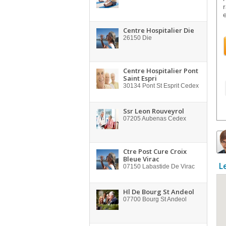
e
Centre Hospitalier Die
26150
Die
Centre Hospitalier Pont
Saint Espri
30134
Pont St Esprit Cedex
Ssr Leon Rouveyrol
07205
Aubenas Cedex
Ctre Post Cure Croix
Bleue Virac
L
07150
Labastide De Virac
Hl De Bourg St Andeol
07700
Bourg St Andeol