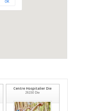
OK
Centre Hospitalier Die
Clinique Kennedy
26150
Die
26200
Montélimar