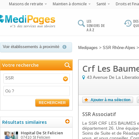
Maisons de retraite
Maintien à domicile
Santé
Droits et Fin
LES
DES
SENIORS DE
QU
A À Z
Voir établissements à proximité
>
Medipages
SSR Rhône-Alpes
Votre recherche
Crf Les Baum
43 Avenue De La Liberati
SSR
Ajouter à ma sélection
RECHERCHER
SSR Associatif
Résultats similaires
Le SSR CRF LES BAUMES est
département 26. Une équipe y
Hopital De St Felicien
Soins de Suite et de Réadapt
07410
St Felicien
vous, et vous conseiller. Con