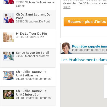
73303
St Jean De Maurienne
domicile. Ce SSR pourra ains
Cedex
suite
Ch De Saint Laurent Du
Pont
Recevoir plus d'infos
38380
St Laurent Du Pont
Hl De La Tour Du Pin
38110
La Tour Du Pin
Pour être rappelé im
indiquez votre numéro de 
Ssr Le Rayon De Soleil
74560
Monnetier Mornex
Les établissements dans
Ch Public Hauteville
Unité Albarine
01110
Hauteville Lompnes
Ch Public Hauteville
Unité Interdép
01110
Hauteville Lompnes