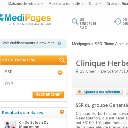
Maisons de retraite
Maintien à domicile
Santé
Droits et Fin
LES
DES
SENIORS DE
QU
A À Z
Voir établissements à proximité
>
Medipages
SSR Rhône-Alpes
Votre recherche
Clinique Herb
19 Chemin De St Pol
7310
SSR
Ajouter à ma sélection
RECHERCHER
SSR
du groupe General
Résultats similaires
Clinique Herbert est un servi
Réadaptation, qui est basé à 
Ch De St Jean De
est 73100. L'équipe médical 
Maurienne
de l'année afin de trouver de