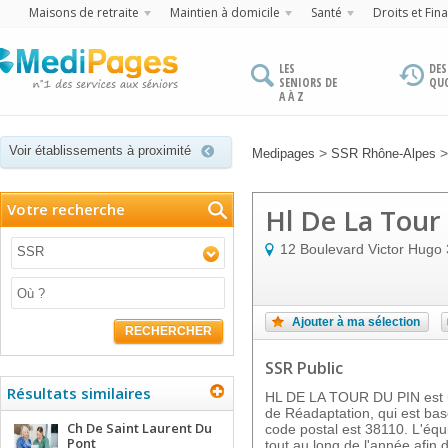
Maisons de retraite
Maintien à domicile
Santé
Droits et Fin
LES
DES
SENIORS DE
QU
A À Z
Voir établissements à proximité
>
Medipages
SSR Rhône-Alpes
Votre recherche
Hl De La Tour
12 Boulevard Victor Hugo
SSR
Ajouter à ma sélection
RECHERCHER
SSR Public
Résultats similaires
HL DE LA TOUR DU PIN est un
de Réadaptation, qui est ba
Ch De Saint Laurent Du
code postal est 38110. L'équ
Pont
tout au long de l'année afin 