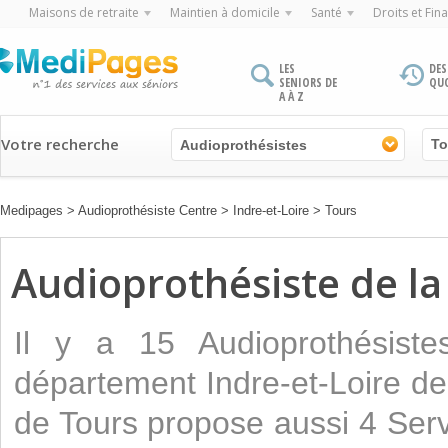
Maisons de retraite
Maintien à domicile
Santé
Droits et Fin
LES
DES
SENIORS DE
QU
A À Z
Votre recherche
Audioprothésistes
Medipages
>
Audioprothésiste Centre
>
Indre-et-Loire
>
Tours
Audioprothésiste de la 
Il y a 15 Audioprothésiste
département Indre-et-Loire de 
de Tours propose aussi 4 Serv