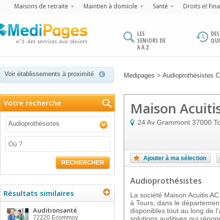
Maisons de retraite
Maintien à domicile
Santé
Droits et Fin
LES
DES
SENIORS DE
QU
A À Z
Voir établissements à proximité
>
Medipages
Audioprothésistes C
Votre recherche
Maison Acuitis
24 Av Grammont
37000
T
Audioprothésistes
Ajouter à ma sélection
RECHERCHER
Audioprothésistes
Résultats similaires
La société Maison Acuitis AC
à Tours, dans le département 
Auditionsanté
disponibles tout au long de 
72220
Ecommoy
solutions auditives qui répon