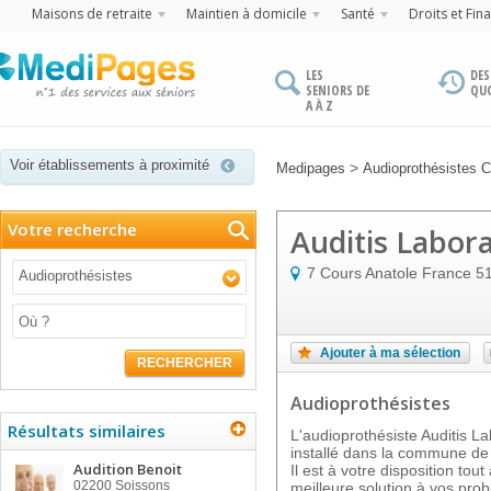
Maisons de retraite
Maintien à domicile
Santé
Droits et Fin
LES
DES
SENIORS DE
QU
A À Z
Voir établissements à proximité
>
Medipages
Audioprothésistes
Votre recherche
Auditis Labora
7 Cours Anatole France
5
Audioprothésistes
Ajouter à ma sélection
RECHERCHER
Audioprothésistes
Résultats similaires
L'audioprothésiste Auditis La
installé dans la commune de
Audition Benoit
Il est à votre disposition tou
02200
Soissons
meilleure solution à vos pro