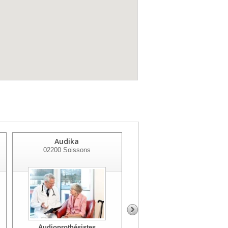
Audika
Amplifon
02200
Soissons
02200
Soissons
Audioprothésistes
Audioprothésistes