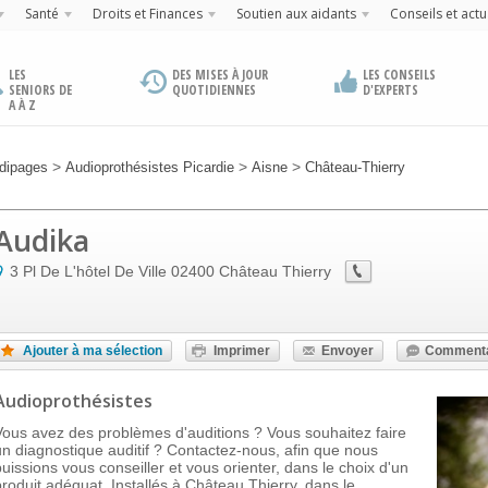
Santé
Droits et Finances
Soutien aux aidants
Conseils et actu
LES
DES MISES À JOUR
LES CONSEILS
SENIORS DE
QUOTIDIENNES
D'EXPERTS
A À Z
>
>
>
dipages
Audioprothésistes Picardie
Aisne
Château-Thierry
Audika
3 Pl De L'hôtel De Ville
02400
Château Thierry
Ajouter à ma sélection
Imprimer
Envoyer
Commenta
Audioprothésistes
Vous avez des problèmes d'auditions ? Vous souhaitez faire
un diagnostique auditif ? Contactez-nous, afin que nous
puissions vous conseiller et vous orienter, dans le choix d'un
produit adéquat. Installés à Château Thierry, dans le