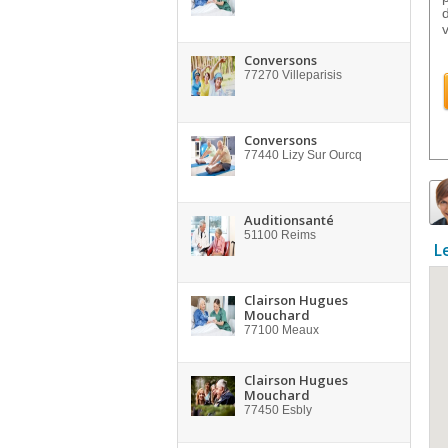
Conversons
77270
Villeparisis
Conversons
77440
Lizy Sur Ourcq
Auditionsanté
51100
Reims
L
Clairson Hugues
Mouchard
77100
Meaux
Clairson Hugues
Mouchard
77450
Esbly