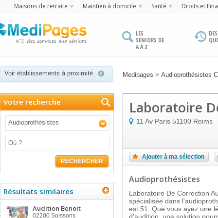
Maisons de retraite
Maintien à domicile
Santé
Droits et Fin
LES
DES
SENIORS DE
QU
A À Z
Voir établissements à proximité
>
Medipages
Audioprothésistes
Votre recherche
Laboratoire D
11 Av Paris
51100
Reims
Audioprothésistes
Ajouter à ma sélection
RECHERCHER
Audioprothésistes
Résultats similaires
Laboratoire De Correction Au
spécialisée dans l'audioprot
Audition Benoit
est 51. Que vous ayez une l
02200
Soissons
d'audition, une solution pou