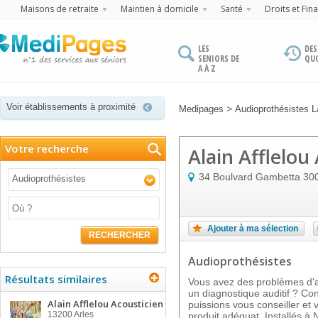
Maisons de retraite
Maintien à domicile
Santé
Droits et Fin
LES
DES
SENIORS DE
QU
A À Z
Voir établissements à proximité
>
Medipages
Audioprothésistes 
Votre recherche
Alain Afflelou
34 Boulvard Gambetta
30
Audioprothésistes
Ajouter à ma sélection
RECHERCHER
Audioprothésistes
Résultats similaires
Vous avez des problèmes d'au
un diagnostique auditif ? Co
Alain Afflelou Acousticien
puissions vous conseiller et 
13200
Arles
produit adéquat. Installés à