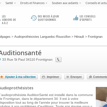
Santé
Droits et Finances
Soutien aux aidants
Conseils et actu
LES
DES MISES À JOUR
LES CONSEILS
SENIORS DE
QUOTIDIENNES
D'EXPERTS
A À Z
>
>
>
dipages
Audioprothésistes Languedoc-Roussillon
Hérault
Frontignan
Auditionsanté
33 Rue St Paul
34110
Frontignan
Ajouter à ma sélection
Imprimer
Envoyer
Commenta
Audioprothésistes
L'audioprothésiste AuditionSanté est installé dans la commune
de Frontignan, dans le département 34. Il est à votre
disposition tout au long de l'année pour trouver la meilleure
solution à vos problèmes d'auditions. Toute son équipe vous y