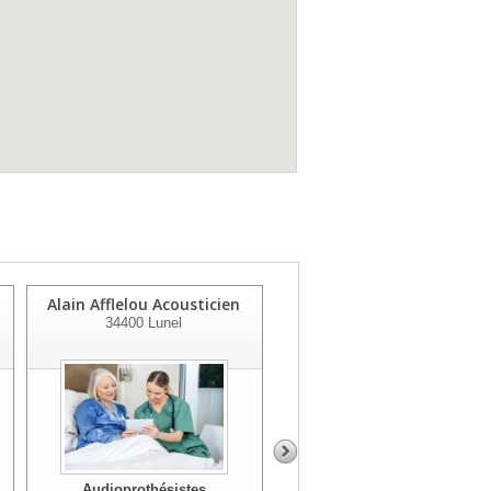
Alain Afflelou Acousticien
Audition Mutualiste
34400
Lunel
34264
Montpellier
Audioprothésistes
Audioprothésistes