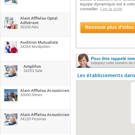
équipe dynamique est à votre
conseiller.
Lire la suite
Alain Afflelou Optal
Adhérent
Recevoir plus d'infos
30100
Alès
Audition Mutualiste
34264
Montpellier
Pour être rappelé im
indiquez votre numéro de 
Amplifon
34203
Sete
Les établissements dans
Alain Afflelou Acousticien
30000
Nîmes
Alain Afflelou Acousticien
34120
Pezenas