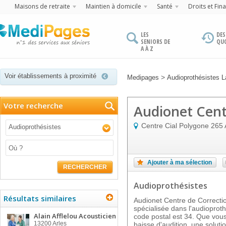
Maisons de retraite
Maintien à domicile
Santé
Droits et Fin
LES
DES
SENIORS DE
QU
A À Z
Voir établissements à proximité
>
Medipages
Audioprothésistes 
Votre recherche
Audionet Cent
Centre Cial Polygone 265
Audioprothésistes
Ajouter à ma sélection
RECHERCHER
Audioprothésistes
Résultats similaires
Audionet Centre de Correctio
spécialisée dans l'audiopro
Alain Afflelou Acousticien
code postal est 34. Que vous
13200
Arles
baisse d'audition, une solut