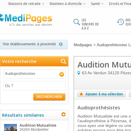
Maisons de retraite
Maintien à domicile
Santé
Droits et Fin
LES
DES
SENIORS DE
QU
A À Z
Voir établissements à proximité
>
Medipages
Audioprothésistes 
Votre recherche
Audition Mutu
63 Av Verdun
34120
Péze
Audioprothésistes
Ajouter à ma sélection
RECHERCHER
Audioprothésistes
Résultats similaires
Audition Mutualiste est une 
l'audioprothèse à Pézenas, d
Audition Mutualiste
vous ayez une légère ou une 
34264
Montpellier
solution pourra vous être t