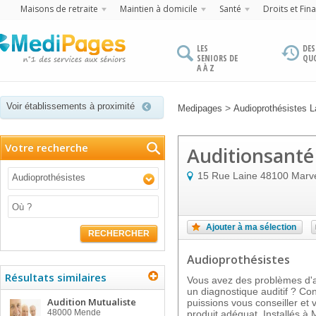
Maisons de retraite
Maintien à domicile
Santé
Droits et Fin
LES
DES
SENIORS DE
QU
A À Z
Voir établissements à proximité
>
Medipages
Audioprothésistes 
Votre recherche
Auditionsanté
15 Rue Laine
48100
Marve
Audioprothésistes
Ajouter à ma sélection
RECHERCHER
Audioprothésistes
Résultats similaires
Vous avez des problèmes d'au
un diagnostique auditif ? Co
Audition Mutualiste
puissions vous conseiller et 
48000
Mende
produit adéquat. Installés à