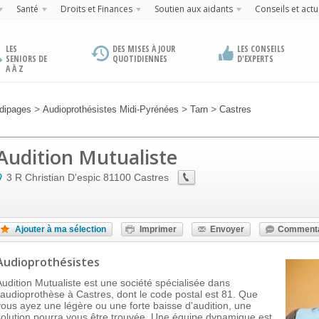
Santé
Droits et Finances
Soutien aux aidants
Conseils et actu
LES
DES MISES À JOUR
LES CONSEILS
SENIORS DE
QUOTIDIENNES
D'EXPERTS
A À Z
>
>
>
dipages
Audioprothésistes Midi-Pyrénées
Tarn
Castres
Audition Mutualiste
3 R Christian D'espic
81100
Castres
Ajouter à ma sélection
Imprimer
Envoyer
Commenta
Audioprothésistes
Audition Mutualiste est une société spécialisée dans
l'audioprothèse à Castres, dont le code postal est 81. Que
vous ayez une légère ou une forte baisse d'audition, une
solution pourra vous être trouvée. Une équipe dynamique est